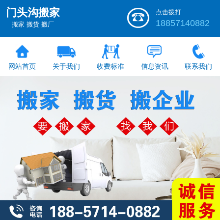
门头沟搬家
点击拨打
18857140882
搬家 搬货 搬厂
网站首页
关于我们
收费标准
信息资讯
联系我们