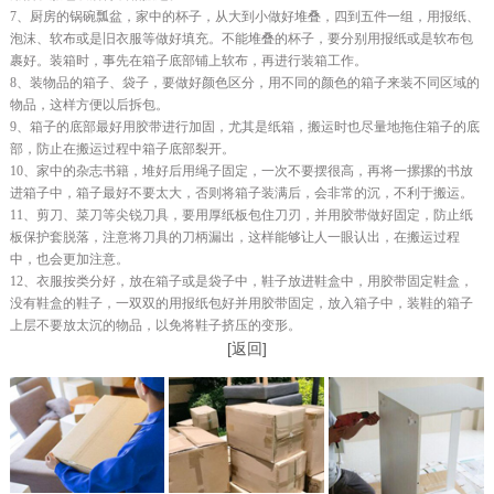
7、厨房的锅碗瓢盆，家中的杯子，从大到小做好堆叠，四到五件一组，用报纸、
泡沫、软布或是旧衣服等做好填充。不能堆叠的杯子，要分别用报纸或是软布包
裹好。装箱时，事先在箱子底部铺上软布，再进行装箱工作。
8、装物品的箱子、袋子，要做好颜色区分，用不同的颜色的箱子来装不同区域的
物品，这样方便以后拆包。
9、箱子的底部最好用胶带进行加固，尤其是纸箱，搬运时也尽量地拖住箱子的底
部，防止在搬运过程中箱子底部裂开。
10、家中的杂志书籍，堆好后用绳子固定，一次不要摆很高，再将一摞摞的书放
进箱子中，箱子最好不要太大，否则将箱子装满后，会非常的沉，不利于搬运。
11、剪刀、菜刀等尖锐刀具，要用厚纸板包住刀刃，并用胶带做好固定，防止纸
板保护套脱落，注意将刀具的刀柄漏出，这样能够让人一眼认出，在搬运过程
中，也会更加注意。
12、衣服按类分好，放在箱子或是袋子中，鞋子放进鞋盒中，用胶带固定鞋盒，
没有鞋盒的鞋子，一双双的用报纸包好并用胶带固定，放入箱子中，装鞋的箱子
上层不要放太沉的物品，以免将鞋子挤压的变形。
[返回]