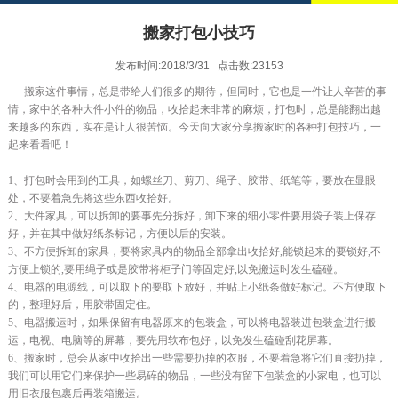
搬家打包小技巧
发布时间:2018/3/31 点击数:23153
搬家这件事情，总是带给人们很多的期待，但同时，它也是一件让人辛苦的事
情，家中的各种大件小件的物品，收拾起来非常的麻烦，打包时，总是能翻出越
来越多的东西，实在是让人很苦恼。今天向大家分享搬家时的各种打包技巧，一
起来看看吧！
1、打包时会用到的工具，如螺丝刀、剪刀、绳子、胶带、纸笔等，要放在显眼
处，不要着急先将这些东西收拾好。
2、大件家具，可以拆卸的要事先分拆好，卸下来的细小零件要用袋子装上保存
好，并在其中做好纸条标记，方便以后的安装。
3、不方便拆卸的家具，要将家具内的物品全部拿出收拾好,能锁起来的要锁好,不
方便上锁的,要用绳子或是胶带将柜子门等固定好,以免搬运时发生磕碰。
4、电器的电源线，可以取下的要取下放好，并贴上小纸条做好标记。不方便取下
的，整理好后，用胶带固定住。
5、电器搬运时，如果保留有电器原来的包装盒，可以将电器装进包装盒进行搬
运，电视、电脑等的屏幕，要先用软布包好，以免发生磕碰刮花屏幕。
6、搬家时，总会从家中收拾出一些需要扔掉的衣服，不要着急将它们直接扔掉，
我们可以用它们来保护一些易碎的物品，一些没有留下包装盒的小家电，也可以
用旧衣服包裹后再装箱搬运。